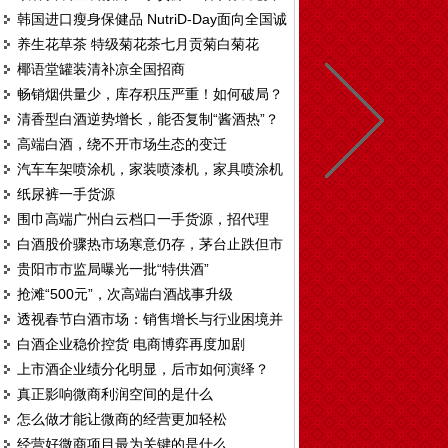
韩国进口瘦身保健品 NutriD-Day面向全国诚
代理
养生花草茶 特级菊花茶七月贡菊白菊花
招区域代理
椰语堂罐装清补凉全国招商
畅销烟供量少，库存积压严重！如何破局？
清香型白酒逆势增长，能否复制“酱酒热”？
高端白酒，绕不开市场生态的变迁
汽车车架喷涂机，家装喷漆机，家具喷涂机
纸尿裤一手货源
T328
围巾高端广州白云档口一手货源，招代理
白酒股价骤热市场寒意仍存，茅台止跌但市
贵阳市市监局曝光一批“特供酒”
场观望情绪仍重
抢滩“500元”，次高端白酒战事升级
透视春节白酒市场：销售增长与行业困境并
白酒企业稳价控货 电商博弈再度加剧
存
上市酒企业绩分化明显，后市如何演绎？
真正影响微商利润空间的是什么
怎么做才能让微商的经营更加轻松
经营好微商项目最为关键的是什么