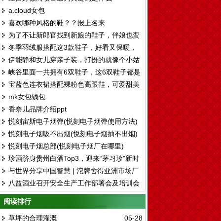
a.cloud女包
喜欢哪种风格的鞋？？报上名来
为了不让新郎官找到新娘的鞋子，伴娘也蛮
冬季羽绒服搭配这3款鞋子，好看又保暖，
拼了。。。
伊能静和女儿穿亲子装，打扮的就像个小姑
还能显腿长！
峡谷里面一共拥有6双鞋子，这6双鞋子都是
娘，脚上的鞋子真好看
宝蓝色连衣裙搭配裸粉色高跟鞋，可爱甜美
各有各的好处和风格
mk女包钱包
有气质
香奈儿品牌介绍ppt
悦刻宙斯电子烟弹(悦刻电子烟弹使用方法)
悦刻电子烟吸不出烟(悦刻电子烟抽不出烟)
悦刻电子烟总部(悦刻电子烟厂在哪里)
珍酒跻身贵州白酒Top3，迎来“茅习珍”新时
与世界分享中国智慧 | 沱牌舍得亚洲市场厂
代
八益酒业召开安全生产工作部署会及培训会
商合作交流会圆满举行
阅读排行
草坪的合理灌溉
05-28