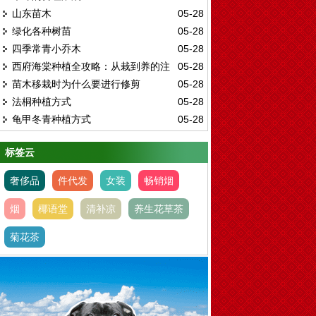
山东苗木
05-28
绿化各种树苗
05-28
四季常青小乔木
05-28
西府海棠种植全攻略：从栽到养的注
05-28
苗木移栽时为什么要进行修剪
05-28
意事项
法桐种植方式
05-28
龟甲冬青种植方式
05-28
标签云
奢侈品
件代发
女装
畅销烟
烟
椰语堂
清补凉
养生花草茶
菊花茶