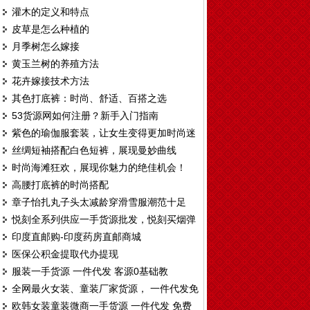
灌木的定义和特点
皮草是怎么种植的
月季树怎么嫁接
黄玉兰树的养殖方法
花卉嫁接技术方法
其色打底裤：时尚、舒适、百搭之选
53货源网如何注册？新手入门指南
紫色的瑜伽服套装，让女生变得更加时尚迷
丝绸短袖搭配白色短裤，展现曼妙曲线
人
时尚海滩狂欢，展现你魅力的绝佳机会！
高腰打底裤的时尚搭配
章子怡扎丸子头太减龄穿滑雪服潮范十足
悦刻全系列供应一手货源批发，悦刻买烟弹
印度直邮购-印度药房直邮商城
送烟杆厂家拿货渠道
医保公积金提取代办提现
服装一手货源 一件代发 客源0基础教
全网最火女装、童装厂家货源， 一件代发免
欧韩女装童装微商一手货源 一件代发 免费
费代理