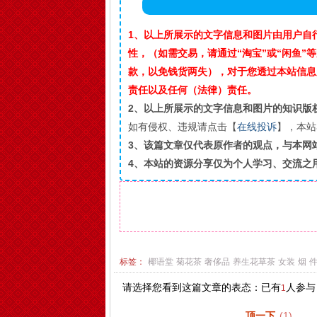
1、以上所展示的文字信息和图片由用户自
性，（如需交易，请通过“淘宝”或“闲鱼
款，以免钱货两失），对于您透过本站信息
责任以及任何（法律）责任。
2、以上所展示的文字信息和图片的知识版
如有侵权、违规请点击【
在线投诉
】，本站
3、该篇文章仅代表原作者的观点，与本网
4、本站的资源分享仅为个人学习、交流之
标签：
椰语堂
菊花茶
奢侈品
养生花草茶
女装
烟
请选择您看到这篇文章的表态：已有
人参与
1
顶一下
(
1
)