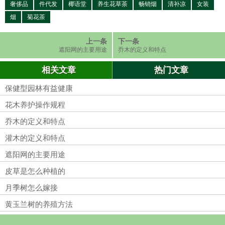
奢侈品
件代发
椰语堂
养生花草茶
畅销烟
清补凉
女装
烟
菊花茶
上一条
下一条
遮阳网的主要用途
乔木的定义和特点
相关文章
热门文章
保健型园林有益健康
花木养护操作规程
乔木的定义和特点
灌木的定义和特点
遮阳网的主要用途
皮草是怎么种植的
月季树怎么嫁接
黄玉兰树的养殖方法