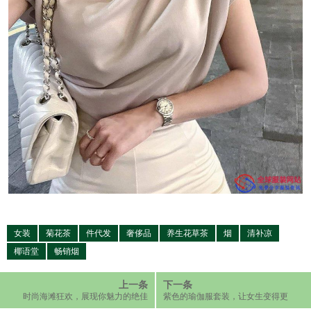
女装
菊花茶
件代发
奢侈品
养生花草茶
烟
清补凉
椰语堂
畅销烟
上一条
下一条
时尚海滩狂欢，展现你魅力的绝佳
紫色的瑜伽服套装，让女生变得更
机会！
加时尚迷人