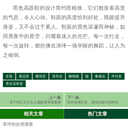
黑色高跟鞋的设计简约而精致，它们散发着高贵
的气息，令人心动。鞋跟的高度恰到好处，既能提升
身姿，又不会过于累人。鞋面的黑色深邃而神秘，如
同黑夜中的星空，闪耀着迷人的光芒。每一次行走，
每一次旋转，都仿佛在演绎一场华丽的舞蹈，让人为
之倾倒。
女装
菊花茶
椰语堂
清补凉
畅销烟
烟
奢侈品
件代发
养生花草茶
上一条
下一条
章子怡扎丸子头太减龄穿滑雪服潮
时尚海滩狂欢，展现你魅力的绝佳
范十足
机会！
相关文章
热门文章
草坪的合理灌溉