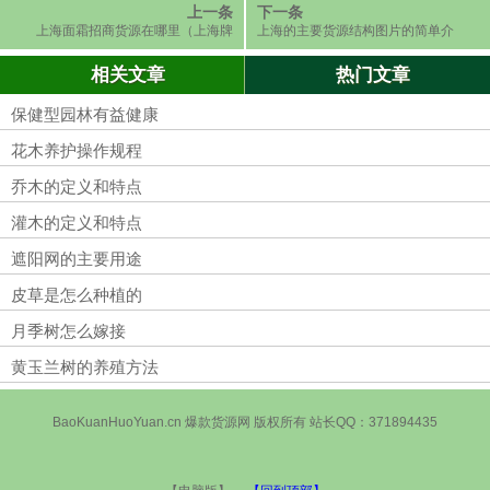
上一条
下一条
上海面霜招商货源在哪里（上海牌
上海的主要货源结构图片的简单介
面霜）
绍
相关文章
热门文章
保健型园林有益健康
花木养护操作规程
乔木的定义和特点
灌木的定义和特点
遮阳网的主要用途
皮草是怎么种植的
月季树怎么嫁接
黄玉兰树的养殖方法
BaoKuanHuoYuan.cn 爆款货源网 版权所有 站长QQ：371894435