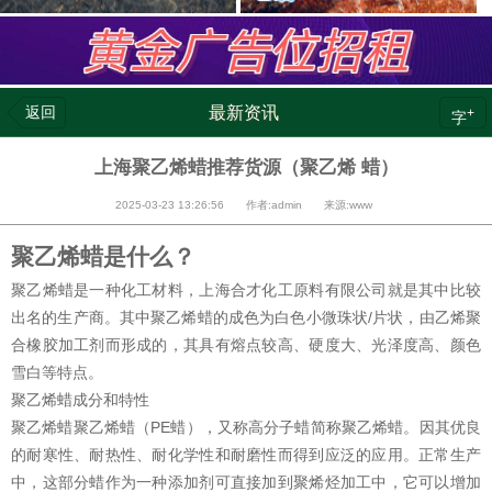
返回
最新资讯
+
字
上海聚乙烯蜡推荐货源（聚乙烯 蜡）
2025-03-23 13:26:56 作者:admin 来源:www
聚乙烯蜡是什么？
聚乙烯蜡是一种化工材料，上海合才化工原料有限公司就是其中比较
出名的生产商。其中聚乙烯蜡的成色为白色小微珠状/片状，由乙烯聚
合橡胶加工剂而形成的，其具有熔点较高、硬度大、光泽度高、颜色
雪白等特点。
聚乙烯蜡成分和特性
聚乙烯蜡聚乙烯蜡（PE蜡），又称高分子蜡简称聚乙烯蜡。因其优良
的耐寒性、耐热性、耐化学性和耐磨性而得到应泛的应用。正常生产
中，这部分蜡作为一种添加剂可直接加到聚烯烃加工中，它可以增加