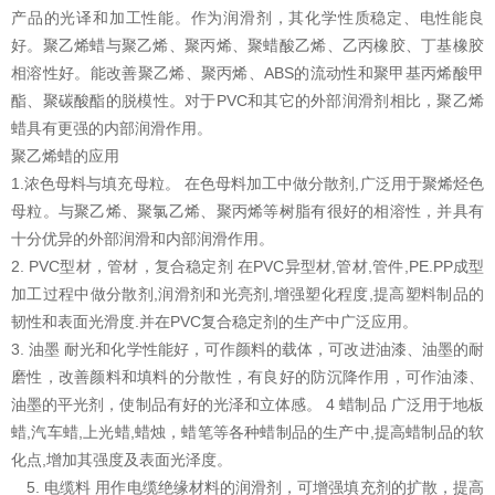
产品的光译和加工性能。作为润滑剂，其化学性质稳定、电性能良
好。聚乙烯蜡与聚乙烯、聚丙烯、聚蜡酸乙烯、乙丙橡胶、丁基橡胶
相溶性好。能改善聚乙烯、聚丙烯、ABS的流动性和聚甲基丙烯酸甲
酯、聚碳酸酯的脱模性。对于PVC和其它的外部润滑剂相比，聚乙烯
蜡具有更强的内部润滑作用。
聚乙烯蜡的应用
1.浓色母料与填充母粒。 在色母料加工中做分散剂,广泛用于聚烯烃色
母粒。与聚乙烯、聚氯乙烯、聚丙烯等树脂有很好的相溶性，并具有
十分优异的外部润滑和内部润滑作用。
2. PVC型材，管材，复合稳定剂 在PVC异型材,管材,管件,PE.PP成型
加工过程中做分散剂,润滑剂和光亮剂,增强塑化程度,提高塑料制品的
韧性和表面光滑度.并在PVC复合稳定剂的生产中广泛应用。
3. 油墨 耐光和化学性能好，可作颜料的载体，可改进油漆、油墨的耐
磨性，改善颜料和填料的分散性，有良好的防沉降作用，可作油漆、
油墨的平光剂，使制品有好的光泽和立体感。 4 蜡制品 广泛用于地板
蜡,汽车蜡,上光蜡,蜡烛，蜡笔等各种蜡制品的生产中,提高蜡制品的软
化点,增加其强度及表面光泽度。
5. 电缆料 用作电缆绝缘材料的润滑剂，可增强填充剂的扩散，提高