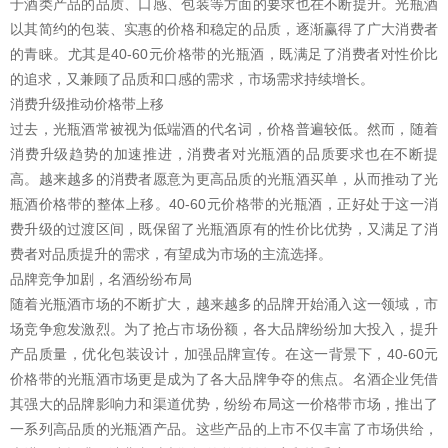
于酒类产品的品质、口感、包装等方面的要求也在不断提升。光瓶酒
以其简约的包装、实惠的价格和稳定的品质，逐渐赢得了广大消费者
的青睐。尤其是40-60元价格带的光瓶酒，既满足了消费者对性价比
的追求，又兼顾了品质和口感的需求，市场需求持续增长。
消费升级推动价格带上移
过去，光瓶酒常被视为低端酒的代名词，价格普遍较低。然而，随着
消费升级趋势的加速推进，消费者对光瓶酒的品质要求也在不断提
高。越来越多的消费者愿意为更高品质的光瓶酒买单，从而推动了光
瓶酒价格带的整体上移。40-60元价格带的光瓶酒，正好处于这一消
费升级的过渡区间，既保留了光瓶酒原有的性价比优势，又满足了消
费者对品质提升的需求，有望成为市场的主流选择。
品牌竞争加剧，名酒纷纷布局
随着光瓶酒市场的不断扩大，越来越多的品牌开始涌入这一领域，市
场竞争愈发激烈。为了抢占市场份额，各大品牌纷纷加大投入，提升
产品质量，优化包装设计，加强品牌宣传。在这一背景下，40-60元
价格带的光瓶酒市场更是成为了各大品牌争夺的焦点。名酒企业凭借
其强大的品牌影响力和渠道优势，纷纷布局这一价格带市场，推出了
一系列高品质的光瓶酒产品。这些产品的上市不仅丰富了市场供给，