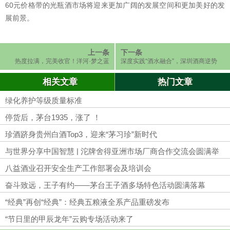
60元价格带的光瓶酒市场将迎来更加广阔的发展空间和更加美好的发
展前景。
上一条
下一条
热度拉满，完美收官！洋河·梦之蓝
深度实践“酒水融合”，深圳酒商逆势
携手刘德华演唱会燃爆深圳
开辟增长新一极
相关文章
热门文章
绿化养护等级质量标准
停货后，茅台1935，涨了 ！
珍酒跻身贵州白酒Top3，迎来“茅习珍”新时代
与世界分享中国智慧 | 沱牌舍得亚洲市场厂商合作交流会圆满举
行
八益酒业召开安全生产工作部署会及培训会
奋斗致远，王子有约——茅台王子酒多场特色活动圆满落幕
“经典”再创“经典”：经典五粮液全系产品重磅发布
“节日里的甲辰龙年”云购专场活动来了