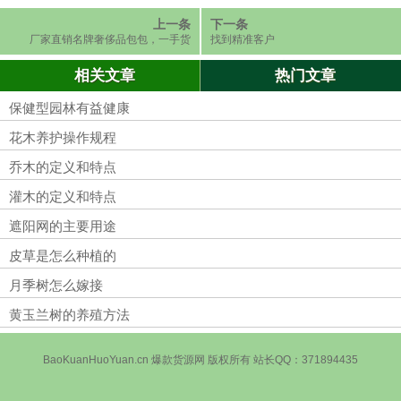
上一条
下一条
厂家直销名牌奢侈品包包，一手货
找到精准客户
源，免费招代理
相关文章
热门文章
保健型园林有益健康
花木养护操作规程
乔木的定义和特点
灌木的定义和特点
遮阳网的主要用途
皮草是怎么种植的
月季树怎么嫁接
黄玉兰树的养殖方法
BaoKuanHuoYuan.cn 爆款货源网 版权所有 站长QQ：371894435