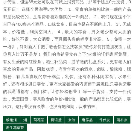
手代理，但这88元还可以在商城上消费商品，那等于还是0元投资，0
元开店！ 选择全民淘手5大优势： 1，零食的单价相比较一般的产品
都是比较低的，是消费者喜欢选购的一种商品。 2，我们现在这个平
台已有400多余个商品，口味繁多，目前也是在不断的上升。 3，无成
本，价格低，利润空间大。 4，最火的零食，男女老少都可大胆的
吃，好吃不贵，大众消费，而且回头客的程度非常高。 5，免费一对
一培训，针对新人手把手教会你怎么找客源?教你如何打造朋友圈，让
你月入过万不是梦！ 我们的热销零食有当下*火爆的轩妈家蛋黄酥，
有女生爱的网红辣条，滋生补品类，过节送的礼盒系列，更有老人们
喜欢的养生产品，阿胶糕等，有青年喜欢的酒水，卤味，酸辣粉，螺
蛳粉…有儿童喜欢的饼干糕点，乳饮。还有各种休闲零食，水果生
鲜，还有很多进口零食，更有大家都爱的巧师傅千层蛋糕,只要你需要
的我通通都有，低门槛，让你轻松创业!厂家一手货源，支持一件代
发，无需囤货，零风险食的单价相比较一般的产品都是比较低的，零
压力。这行业没有淡季，也没有饱和期，认准的来。
畅销烟
烟
菊花茶
椰语堂
女装
奢侈品
件代发
清补凉
养生花草茶