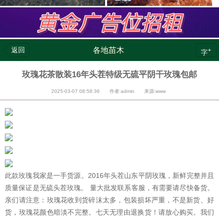
返回
各地苗木
+
字
玫瑰花茶散装16年头茬特级无硫平阴干玫瑰包邮
2025-03-07 08:58:36 作者:admin 来源:www
此款玫瑰我家是一手货源。2016年头茬山东平阴玫瑰，新鲜完整并且
质量保证是无硫头茬玫瑰。 量大批发联系客服，有需要请尽快备货。
亲们请注意：玫瑰花收到货碎沫太多，包装损坏严重，不是新货、好
货，玫瑰花颜色暗淡不完整。七天无理由退换货！请放心购买。我们