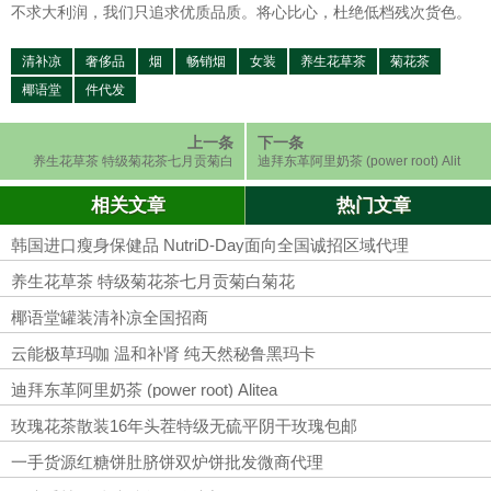
不求大利润，我们只追求优质品质。将心比心，杜绝低档残次货色。
清补凉
奢侈品
烟
畅销烟
女装
养生花草茶
菊花茶
椰语堂
件代发
上一条
下一条
养生花草茶 特级菊花茶七月贡菊白
迪拜东革阿里奶茶 (power root) Alit
菊花
ea
相关文章
热门文章
韩国进口瘦身保健品 NutriD-Day面向全国诚招区域代理
养生花草茶 特级菊花茶七月贡菊白菊花
椰语堂罐装清补凉全国招商
云能极草玛咖 温和补肾 纯天然秘鲁黑玛卡
迪拜东革阿里奶茶 (power root) Alitea
玫瑰花茶散装16年头茬特级无硫平阴干玫瑰包邮
一手货源红糖饼肚脐饼双炉饼批发微商代理