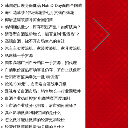
韩国进口瘦身保健品 NutriD-Day面向全国诚
代理
养生花草茶 特级菊花茶七月贡菊白菊花
招区域代理
椰语堂罐装清补凉全国招商
畅销烟供量少，库存积压严重！如何破局？
清香型白酒逆势增长，能否复制“酱酒热”？
高端白酒，绕不开市场生态的变迁
汽车车架喷涂机，家装喷漆机，家具喷涂机
纸尿裤一手货源
T328
围巾高端广州白云档口一手货源，招代理
白酒股价骤热市场寒意仍存，茅台止跌但市
贵阳市市监局曝光一批“特供酒”
场观望情绪仍重
抢滩“500元”，次高端白酒战事升级
透视春节白酒市场：销售增长与行业困境并
白酒企业稳价控货 电商博弈再度加剧
存
上市酒企业绩分化明显，后市如何演绎？
真正影响微商利润空间的是什么
怎么做才能让微商的经营更加轻松
经营好微商项目最为关键的是什么