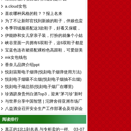
a.cloud女包
喜欢哪种风格的鞋？？报上名来
为了不让新郎官找到新娘的鞋子，伴娘也蛮
冬季羽绒服搭配这3款鞋子，好看又保暖，
拼了。。。
伊能静和女儿穿亲子装，打扮的就像个小姑
还能显腿长！
峡谷里面一共拥有6双鞋子，这6双鞋子都是
娘，脚上的鞋子真好看
宝蓝色连衣裙搭配裸粉色高跟鞋，可爱甜美
各有各的好处和风格
mk女包钱包
有气质
香奈儿品牌介绍ppt
悦刻宙斯电子烟弹(悦刻电子烟弹使用方法)
悦刻电子烟吸不出烟(悦刻电子烟抽不出烟)
悦刻电子烟总部(悦刻电子烟厂在哪里)
珍酒跻身贵州白酒Top3，迎来“茅习珍”新时
与世界分享中国智慧 | 沱牌舍得亚洲市场厂
代
八益酒业召开安全生产工作部署会及培训会
商合作交流会圆满举行
阅读排行
真正的1比1刻名表,与专柜卖的一样,
03-07