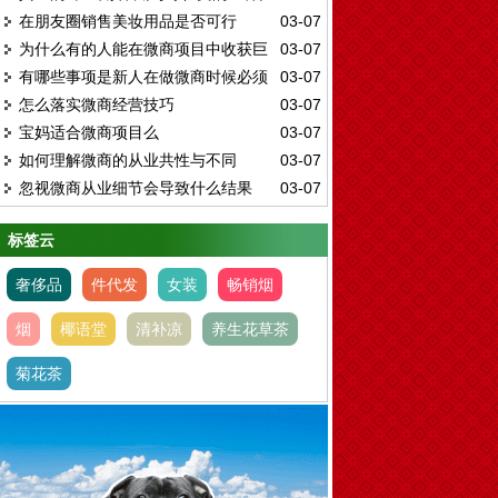
在朋友圈销售美妆用品是否可行
03-07
只在这里!
为什么有的人能在微商项目中收获巨
03-07
有哪些事项是新人在做微商时候必须
03-07
大财富
怎么落实微商经营技巧
03-07
特别注意的
宝妈适合微商项目么
03-07
如何理解微商的从业共性与不同
03-07
忽视微商从业细节会导致什么结果
03-07
标签云
奢侈品
件代发
女装
畅销烟
烟
椰语堂
清补凉
养生花草茶
菊花茶