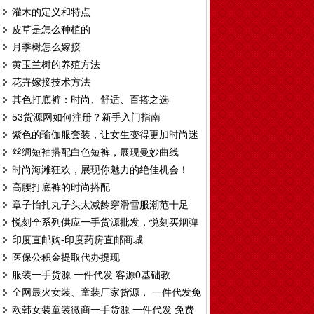
灌木的定义和特点
皮草是怎么种植的
月季树怎么嫁接
黄玉兰树的养殖方法
花卉嫁接技术方法
其色打底裤：时尚、舒适、百搭之选
53货源网如何注册？新手入门指南
紫色的瑜伽服套装，让女生变得更加时尚迷
丝绸短袖搭配白色短裤，展现曼妙曲线
人
时尚海滩狂欢，展现你魅力的绝佳机会！
高腰打底裤的时尚搭配
章子怡扎丸子头太减龄穿滑雪服潮范十足
悦刻全系列供应一手货源批发，悦刻买烟弹
印度直邮购-印度药房直邮商城
送烟杆厂家拿货渠道
医保公积金提取代办提现
服装一手货源 一件代发 客源0基础教
全网最火女装、童装厂家货源， 一件代发免
欧韩女装童装微商一手货源 一件代发 免费
费代理