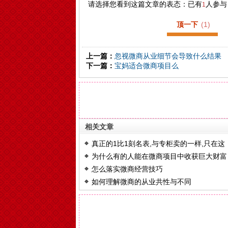
请选择您看到这篇文章的表态：已有
人参与
1
顶一下
(
1
)
上一篇：
忽视微商从业细节会导致什么结果
下一篇：
宝妈适合微商项目么
相关文章
真正的1比1刻名表,与专柜卖的一样,只在这
为什么有的人能在微商项目中收获巨大财富
里!
怎么落实微商经营技巧
如何理解微商的从业共性与不同